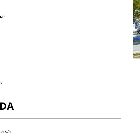
ias
s
ADA
ta s/n